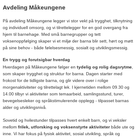
Avdeling Måkeungene
På avdeling Måkeungene
legger vi stor vekt på trygghet, tilknytning
og individuell omsorg, og vi tilrettelegger for en god overgang fra
hjem til barnehage. Med små barnegrupper og tett
voksenoppfølging skaper vi et miljø der barna blir sett, hørt og møtt
på sine behov - både følelsesmessig, sosialt og utviklingsmessig.
En trygg og forutsigbar hverdag
Hverdagen på Måkeungene følger en
tydelig og rolig dagsrytme
,
som skaper trygghet og struktur for barna. Dagen starter med
frokost for de tidligste barna, og glir videre over i rolige
morgenaktiviteter og tilrettelagt lek. I kjernetiden mellom 09.30 og
14.00 tilbyr vi aktiviteter som temaarbeid, samlingsstund, turer,
bevegelsesleker og språkstimulerende opplegg - tilpasset barnas
alder og utviklingsnivå.
Sovetid og hvilestunder tilpasses hvert enkelt barn, og vi veksler
mellom
frilek, utforsking og voksenstyrte aktiviteter
både ute og
inne. Vi har fokus på fysisk aktivitet, sosial utvikling, språk og