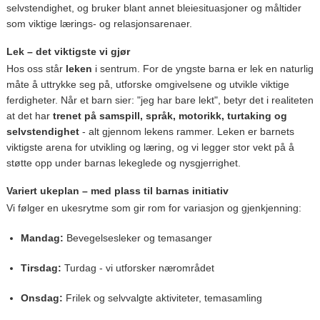
selvstendighet, og bruker blant annet bleiesituasjoner og måltider
som viktige lærings- og relasjonsarenaer.
Lek – det viktigste vi gjør
Hos oss står
leken
i sentrum. For de yngste barna er lek en naturlig
måte å uttrykke seg på, utforske omgivelsene og utvikle viktige
ferdigheter. Når et barn sier: "jeg har bare lekt", betyr det i realiteten
at det har
trenet på samspill, språk, motorikk, turtaking og
selvstendighet
- alt gjennom lekens rammer. Leken er barnets
viktigste arena for utvikling og læring, og vi legger stor vekt på å
støtte opp under barnas lekeglede og nysgjerrighet.
Variert ukeplan – med plass til barnas initiativ
Vi følger en ukesrytme som gir rom for variasjon og gjenkjenning:
Mandag:
Bevegelsesleker og temasanger
Tirsdag:
Turdag - vi utforsker nærområdet
Onsdag:
Frilek og selvvalgte aktiviteter, temasamling