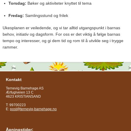
Torsdag:
Bøker og aktiviteter knyttet til tema
Fredag:
Samlingsstund og frilek
Ukesplanen er veiledende, og vi tar alltid utgangspunkt i barnas
behov, initiativ og dagsform. For oss er det viktig å følge barnas
tempo og interesser, og gi dem tid og rom til å utvikle seg i trygge
rammer.
Kontakt
Ternevig Barnehage AS
Ærfuglveien 13 C
4623 KRISTIANSAND
T: 99700223
E:
post@ternevig-barnehage.no
Åpningstider: