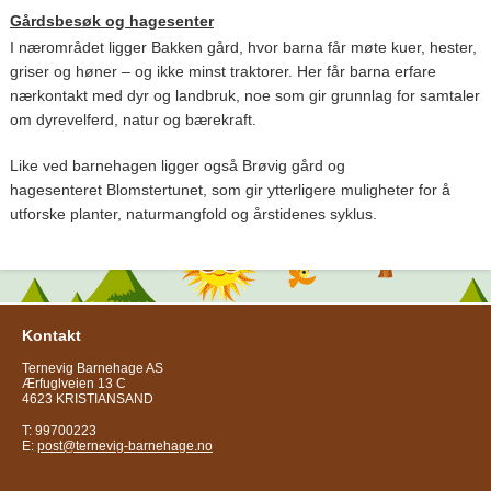
Gårdsbesøk og hagesenter
I nærområdet ligger Bakken gård, hvor barna får møte kuer, hester,
griser og høner – og ikke minst traktorer. Her får barna erfare
nærkontakt med dyr og landbruk, noe som gir grunnlag for samtaler
om dyrevelferd, natur og bærekraft.
Like ved barnehagen ligger også Brøvig gård og
hagesenteret Blomstertunet, som gir ytterligere muligheter for å
utforske planter, naturmangfold og årstidenes syklus.
Kontakt
Ternevig Barnehage AS
Ærfuglveien 13 C
4623 KRISTIANSAND
T: 99700223
E:
post@ternevig-barnehage.no