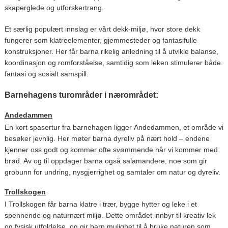
skaperglede og utforskertrang.
Et særlig populært innslag er vårt dekk-miljø, hvor store dekk
fungerer som klatreelementer, gjemmesteder og fantasifulle
konstruksjoner. Her får barna rikelig anledning til å utvikle balanse,
koordinasjon og romforståelse, samtidig som leken stimulerer både
fantasi og sosialt samspill.
Barnehagens turområder i nærområdet:
Andedammen
En kort spasertur fra barnehagen ligger Andedammen, et område vi
besøker jevnlig. Her møter barna dyreliv på nært hold – endene
kjenner oss godt og kommer ofte svømmende når vi kommer med
brød. Av og til oppdager barna også salamandere, noe som gir
grobunn for undring, nysgjerrighet og samtaler om natur og dyreliv.
Trollskogen
I Trollskogen får barna klatre i trær, bygge hytter og leke i et
spennende og naturnært miljø. Dette området innbyr til kreativ lek
og fysisk utfoldelse, og gir barn mulighet til å bruke naturen som