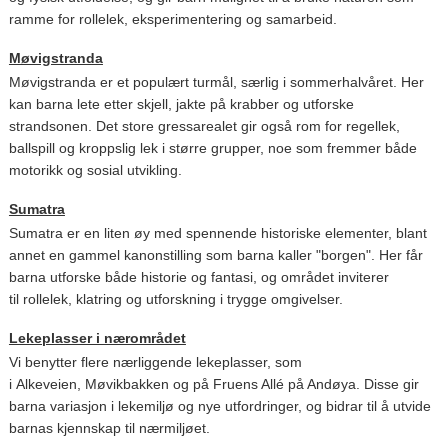
ramme for rollelek, eksperimentering og samarbeid.
Møvigstranda
Møvigstranda er et populært turmål, særlig i sommerhalvåret. Her
kan barna lete etter skjell, jakte på krabber og utforske
strandsonen. Det store gressarealet gir også rom for regellek,
ballspill og kroppslig lek i større grupper, noe som fremmer både
motorikk og sosial utvikling.
Sumatra
Sumatra er en liten øy med spennende historiske elementer, blant
annet en gammel kanonstilling som barna kaller "borgen". Her får
barna utforske både historie og fantasi, og området inviterer
til rollelek, klatring og utforskning i trygge omgivelser.
Lekeplasser i nærområdet
Vi benytter flere nærliggende lekeplasser, som
i Alkeveien, Møvikbakken og på Fruens Allé på Andøya. Disse gir
barna variasjon i lekemiljø og nye utfordringer, og bidrar til å utvide
barnas kjennskap til nærmiljøet.